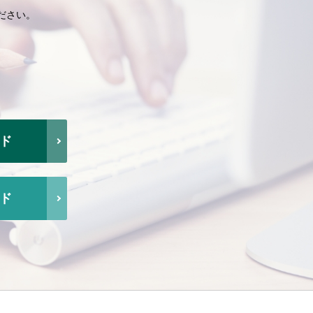
ださい。
ド
ド