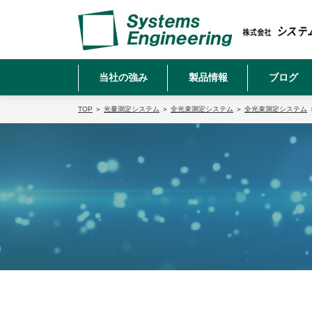
当社の強み
製品情報
ブログ
TOP
＞
光量測定システム
＞
全光束測定システム
＞
全光束測定システム