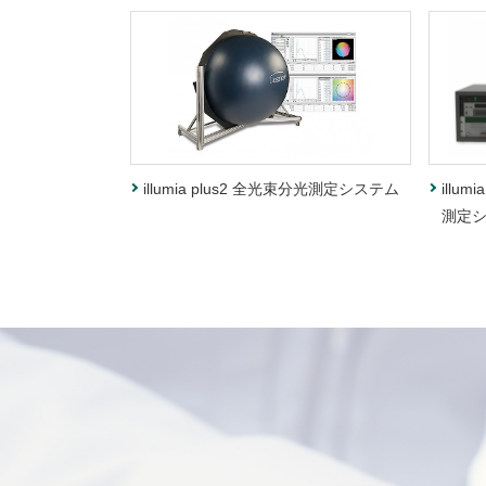
illumia plus2 全光束分光測定システム
illu
測定