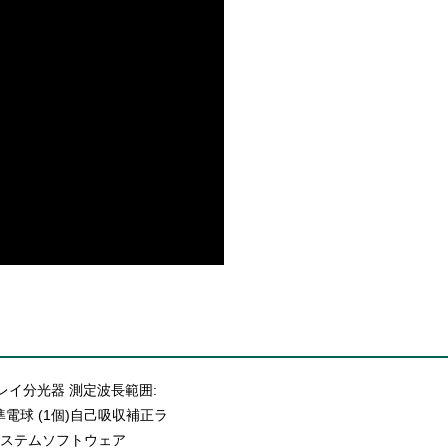
CDアレイ分光器 測定波長範囲:
標準電球 (1個)自己吸収補正ラ
システムソフトウェア