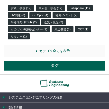
実績・事例 (19)
展示会・学会 (17)
Labsphere (11)
UV関連 (6)
GL Optic (4)
社内イベント (2)
半導体向けFT-IR (2)
遮光・吸光 (2)
ものづくり技術センター (1)
周辺機器 (1)
OCT (1)
セミナー (1)
カテゴリ全てを表示
タグ
システムズエンジニアリングの強み
製品情報