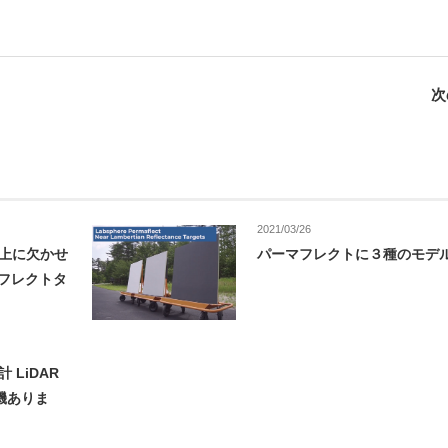
次
2021/03/26
向上に欠かせ
パーマフレクトに３種のモデ
フレクトタ
 LiDAR
デモ機ありま