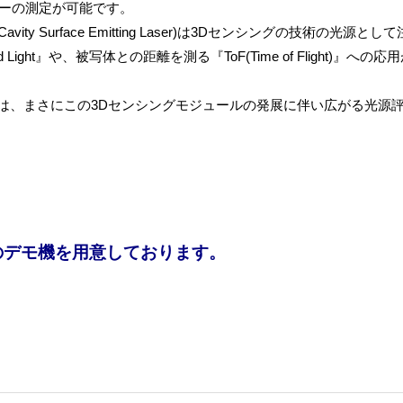
レーザーの測定が可能です。
vity Surface Emitting Laser)は3Dセンシングの技術の光源とし
ight』や、被写体との距離を測る『ToF(Time of Flight)』への応
は、まさにこの3Dセンシングモジュールの発展に伴い広がる光源
のデモ機を用意しております。