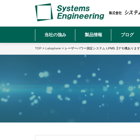
当社の強み
製品情報
ブログ
TOP
>
Labsphere
> レーザーパワー測定システム LPMS【デモ機ありま