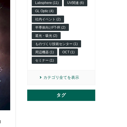
Labsphere (11)
UV関連 (6)
GL Optic (4)
社内イベント (2)
半導体向けFT-IR (2)
遮光・吸光 (2)
ものづくり技術センター (1)
周辺機器 (1)
OCT (1)
セミナー (1)
カテゴリ全てを表示
タグ
l