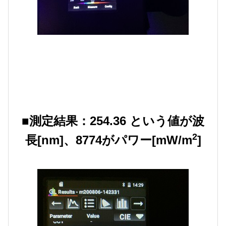
■測定結果：254.36 という値が波
2
長[nm]、8774がパワー[mW/m
]